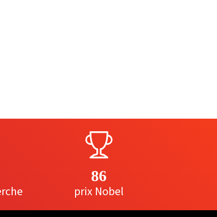
86
erche
prix Nobel