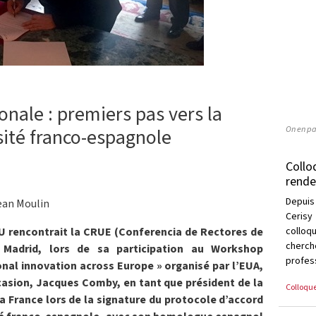
onale : premiers pas vers la
On en pa
sité franco-espagnole
Collo
rende
Depuis
jean Moulin
Cerisy
collo
PU rencontrait la CRUE (Conferencia de Rectores de
cherc
 Madrid, lors de sa participation au Workshop
profess
onal innovation across Europe » organisé par l’EUA,
casion, Jacques Comby, en tant que président de la
Colloqu
a France lors de la signature du protocole d’accord