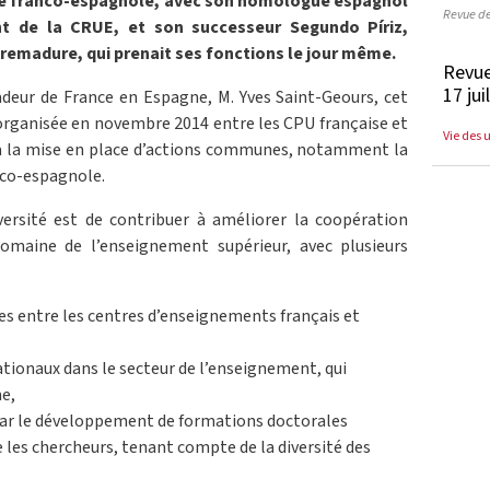
sité franco-espagnole, avec son homologue espagnol
Revue d
nt de la CRUE, et son successeur Segundo Píriz,
tremadure, qui prenait ses fonctions le jour même.
Revue
17 jui
deur de France en Espagne, M. Yves Saint-Geours, cet
e organisée en novembre 2014 entre les CPU française et
Vie des 
r à la mise en place d’actions communes, notamment la
nco-espagnole.
versité est de contribuer à améliorer la coopération
omaine de l’enseignement supérieur, avec plusieurs
ges entre les centres d’enseignements français et
ationaux dans le secteur de l’enseignement, qui
me,
par le développement de formations doctorales
e les chercheurs, tenant compte de la diversité des