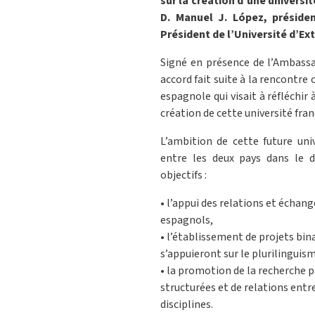
sur la création d’une univer
D. Manuel J. López, préside
Président de l’Université d’Ex
Signé en présence de l’Ambassa
accord fait suite à la rencontr
espagnole qui visait à réfléchi
création de cette université fra
L’ambition de cette future uni
entre les deux pays dans le d
objectifs :
• l’appui des relations et échan
espagnols,
• l’établissement de projets bin
s’appuieront sur le plurilinguis
• la promotion de la recherche 
structurées et de relations entr
disciplines.