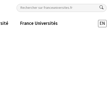
rsité
France Universités
EN