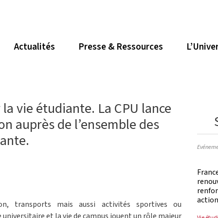
Actualités
Presse & Ressources
L’Unive
 la vie étudiante. La CPU lance
on auprès de l’ensemble des
iante.
Evéneme
France
renouv
renfo
action
on, transports mais aussi activités sportives ou
vie universitaire et la vie de campus jouent un rôle majeur
Vie étud