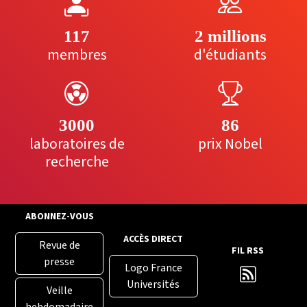
117
2 millions
membres
d'étudiants
3000
86
laboratoires de
prix Nobel
recherche
ABONNEZ-VOUS
ACCÈS DIRECT
Revue de
FIL RSS
presse
Logo France
Universités
Veille
hebdomadaire