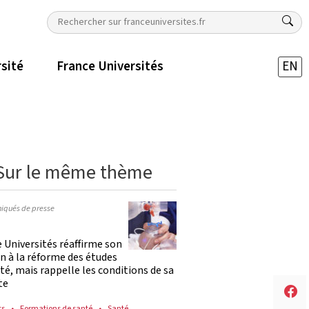
rsité
France Universités
EN
Sur le même thème
qués de presse
 Universités réaffirme son
n à la réforme des études
té, mais rappelle les conditions de sa
te
ts
Formations de santé
Santé