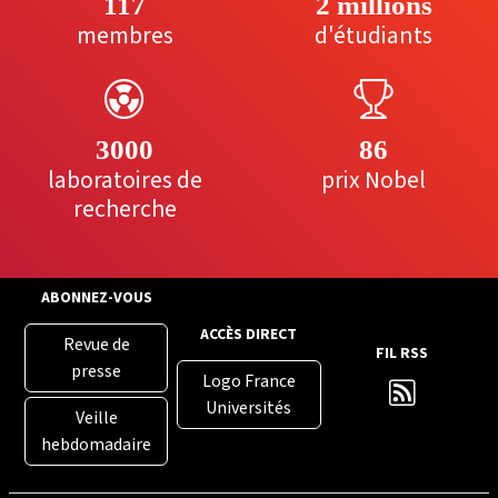
117
2 millions
membres
d'étudiants
3000
86
laboratoires de
prix Nobel
recherche
ABONNEZ-VOUS
ACCÈS DIRECT
Revue de
FIL RSS
presse
Logo France
Universités
Veille
hebdomadaire