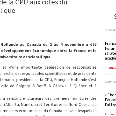
 de la CPU aux côtés du
lique
Evéneme
Franc
is Hollande au Canada du 2 au 4 novembre a été
Forum 
e développement économique entre la France et le
straté
niversitaire et scientifique.
acadé
, et d’une importante délégation de responsables
Internat
echerche, de responsables scientifiques et de présidents
alzmann, président de la CPU, François Hollande s’est
Communi
ville de Calgary, à Banff, à Ottawa, à Québec et à
« Cho
il a rencontré plusieurs des premiers ministres des
Educat
est (Alberta, Manitoba et Territoires du Nord-Ouest) qui
l’attr
es moteurs économiques du Canada et avec lesquels la
Autono