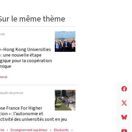
Sur le même thème
nts
e–Hong Kong Universities
: une nouvelle étape
gique pour la coopération
mique
ional
qués de presse
ose France For Higher
ion » : l’autonomie et
activité des universités sont en jeu
mie
Enseignement supérieur
Etudiants