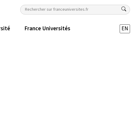
rsité
France Universités
EN