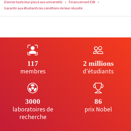
Donner toute leur place aux universités
Financement ESR
Garantir aux étudiants les conditions de leur réussite
117
2 millions
membres
d'étudiants
3000
86
laboratoires de
prix Nobel
recherche