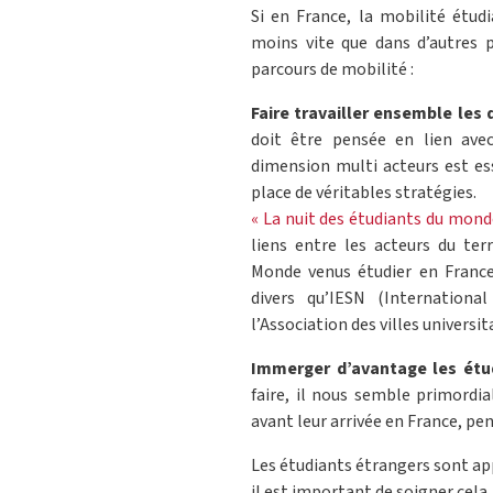
Si en France, la mobilité étu
moins vite que dans d’autres p
parcours de mobilité :
Faire travailler ensemble les 
doit être pensée en lien avec l
dimension multi acteurs est ess
place de véritables stratégies.
« La nuit des étudiants du mond
liens entre les acteurs du terr
Monde venus étudier en France
divers qu’IESN (Internation
l’Association des villes universi
Immerger d’avantage les étud
faire, il nous semble primordi
avant leur arrivée en France, pen
Les étudiants étrangers sont ap
il est important de soigner cela.