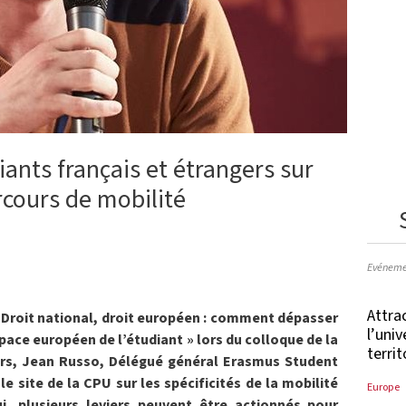
ants français et étrangers sur
rcours de mobilité
Evéneme
Attrac
« Droit national, droit européen : comment dépasser
l’uni
space européen de l’étudiant » lors du colloque de la
terri
ers, Jean Russo, Délégué général Erasmus Student
e site de la CPU sur les spécificités de la mobilité
Europe
i, plusieurs leviers peuvent être actionnés pour