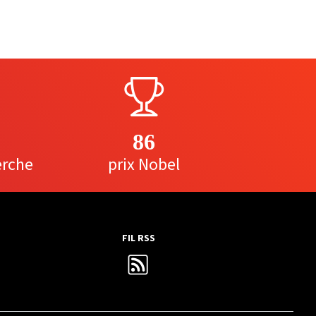
86
erche
prix Nobel
FIL RSS