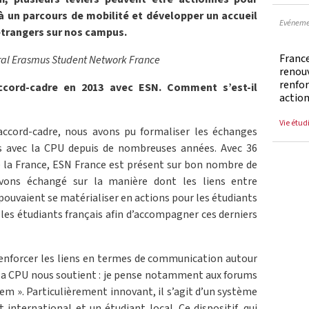
 à un parcours de mobilité et développer un accueil
Evéneme
 étrangers sur nos campus.
France
ral Erasmus Student Network France
renouv
renfo
cord-cadre en 2013 avec ESN. Comment s’est-il
action
Vie étud
accord-cadre, nous avons pu formaliser les échanges
s avec la CPU depuis de nombreuses années. Avec 36
e la France, ESN France est présent sur bon nombre de
avons échangé sur la manière dont les liens entre
 pouvaient se matérialiser en actions pour les étudiants
 les étudiants français afin d’accompagner ces derniers
renforcer les liens en termes de communication autour
s la CPU nous soutient : je pense notamment aux forums
em ». Particulièrement innovant, il s’agit d’un système
 international et un étudiant local. Ce dispositif, qui