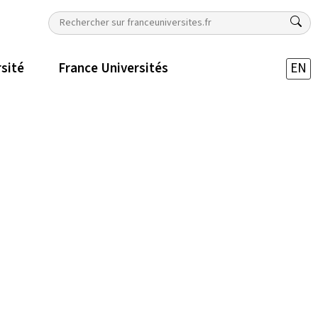
rsité
France Universités
EN